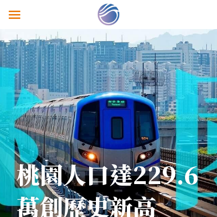
關於鴻智
熱銷建案
經典個案
鴻智分享
隱私政策
聯絡我們
桃園人口達229.6
萬創歷史新高 