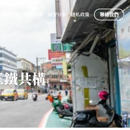
熱銷建案
經典個案
鴻智分享
隱私政策
聯絡我們
三鐵共構