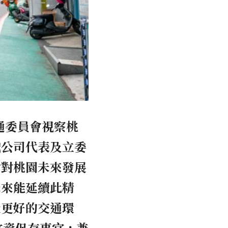
通委員會視察桃
鐵公司代表及立委
論對桃園未來發展
未來能延續此精
造更好的交通環
文資保存事宜，兼