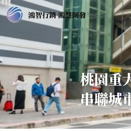
鴻智行銷 鴻慧開發
桃園重
串聯城