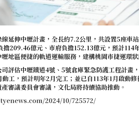
線延伸中壢計畫，全長約7.2公里，共設置5座車
負擔209.46億元、市府負擔152.13億元，預計114
中壢地區便捷的軌道運輸服務，建構桃園市捷運環狀
司評估中壢鐵道4號、5號倉庫緊急防護工程計畫，工
月動工，預計明年2月完工；並已自113年1月啟動
資產審議委員會審議，文化局將持續協助推動。
yenews.com/2024/10/725572/