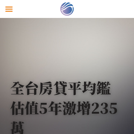
關於鴻智
熱銷建案
經典個案
鴻智分享
隱私政策
全台房貸平均鑑
聯絡我們
估值5年激增235
萬