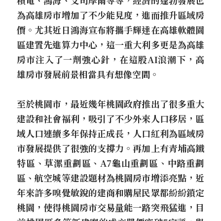
積電、鴻海、艾司摩爾等等，經濟的蓬勃發展也
為高雄房市增加了不少能見度，進而推升區域房
價。尤其近日鴻海宣布將攜手輝達在高雄軟體園
區建置先進算力中心，這一重大利多更是為高雄
房市注入了一劑強心針，在這股AI浪潮下，高
雄房市發展前景相當具有想像空間。
至於桃園市，最近幾年桃園政府推出了很多重大
建設和社會福利，吸引了不少外來人口移居，區
域人口連續多年保持正成長，人口紅利為區域房
市發展提供了很強的支撐力。再加上有青埔高鐵
特區、草漯重劃區、A7龜山重劃區、中路重劃
區、航空城等建設題材為桃園房市增添亮點，近
年來許多嗅覺敏銳的建商和購屋民眾都紛紛鎖定
桃園，使得桃園房市交易量能一路突飛猛進，目