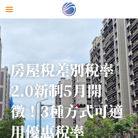
關於鴻智
熱銷建案
經典個案
房屋稅差別稅率
鴻智分享
隱私政策
2.0新制5月開
聯絡我們
徵！3種方式可適
用優惠稅率