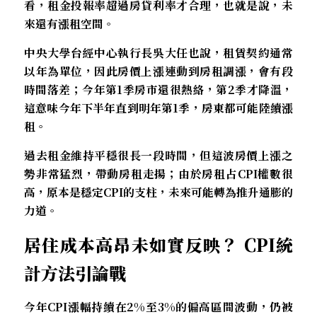
看，租金投報率超過房貸利率才合理，也就是說，未
來還有漲租空間。
中央大學台經中心執行長吳大任也說，租賃契約通常
以年為單位，因此房價上漲連動到房租調漲，會有段
時間落差；今年第1季房市還很熱絡，第2季才降溫，
這意味今年下半年直到明年第1季，房東都可能陸續漲
租。
過去租金維持平穩很長一段時間，但這波房價上漲之
勢非常猛烈，帶動房租走揚；由於房租占CPI權數很
高，原本是穩定CPI的支柱，未來可能轉為推升通膨的
力道。
居住成本高昂未如實反映？ CPI統
計方法引論戰
今年CPI漲幅持續在2%至3%的偏高區間波動，仍被