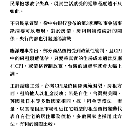
民眾抱怨數字失真，現實生活感受的通膨程度遠不只
如此。
不只民眾質疑，從中央銀行發布的第3季理監事會議事
錄摘要可以發現，對於房價、房租與物價統計的關
係，央行內部也引發鷹鴿論戰。
鷹派理事指出，部分商品價格受到政策性管制，且CPI
中的房租類遭低估，只要將真實的住房成本適當反應
在CPI，或價格管制放寬，台灣的通膨率就會大幅上
調。
主計總處主張，台灣CPI是依國際規範編製，房租方
面，租給他人以租金反映；若是自住，台灣與美國、
英國及日本等多數國家相同，採「租金等價法」衡
量，以實際租屋市場相近住宅類型的租金價格變動代
表自有住宅的居住服務價格，多數國家也採用此方
法，有利於國際比較。