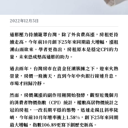
2022年12月5日
通膨壓力持續籠罩台灣，除了外食費高漲，房租更持
續走高，今年前10月創下25年來同期最大增幅，漲租
潮山雨欲來。學者更指出，房租原本是穩定CPI的力
量，未來恐成墊高通膨的助力。
過去兩年，台灣房市在資金狂潮簇擁之下，迎來火熱
榮景，房價一飛衝天，直到今年中央銀行接連升息，
市場才回歸冷靜。
然而，房價飆漲的副作用剛開始發酵，觀察近幾個月
的消費者物價指數（CPI）統計，權數高居物價統計之
冠的房租，一改長期平穩的態勢，迅速走揚且斜率陡
峭，今年前10月年增率衝上1.58%，創下25年來同期
最大增幅，指數106.89更寫下創歷史新高。