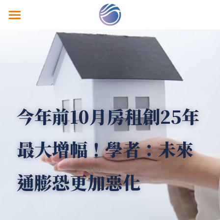
關於鴻智
熱銷建案
經典個案
鴻智分享
今年前10月房租創25年
隱私政策
最大增幅！學者：未來
聯絡我們
通膨恐更加惡化