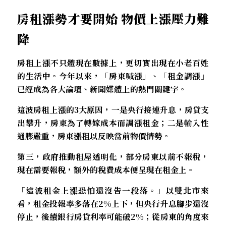
房租漲勢才要開始 物價上漲壓力難
降
房租上漲不只體現在數據上，更切實出現在小老百姓
的生活中。今年以來，「房東喊漲」、「租金調漲」
已經成為各大論壇、新聞媒體上的熱門關鍵字。
這波房租上漲的3大原因，一是央行接連升息，房貸支
出攀升，房東為了轉嫁成本而調漲租金；二是輸入性
通膨嚴重，房東漲租以反映當前物價情勢。
第三，政府推動租屋透明化，部分房東以前不報稅，
現在需要報稅，額外的稅費成本便呈現在租金上。
「這波租金上漲恐怕還沒告一段落。」以雙北市來
看，租金投報率多落在2%上下，但央行升息腳步還沒
停止，後續銀行房貸利率可能破2%；從房東的角度來